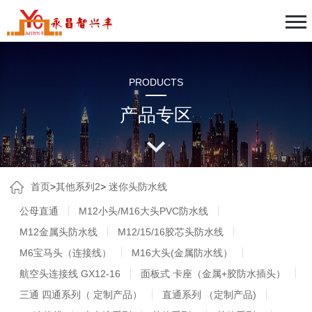
PRODUCTS
产品专区
首页
>
其他系列2
>
迷你头防水线
公母直通
M12小头/M16大头PVC防水线
M12金属头防水线
M12/15/16胶芯头防水线
M6宝马头（连接线）
M16大头(金属防水线）
航空头连接线 GX12-16
面板式 卡座（金属+胶防水插头）
三通 四通系列（ 定制产品）
直通系列 （定制产品)